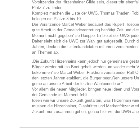
Vorsitzender der Hirzenhainer Gilde sein, dieser tritt ebenfal
Platz 7 zu finden.
Komplett machen die Liste der UWG, Thomas Thaden, Tobia
belegen die Plätze 8 bis 10.
Der Vorsitzende Marcel Weber bedauert das Rupert Hoeppe n
gute Arbeit in der Gemeindevertretung benötigt Zeit und die
Moment nicht gegeben“ so Hoeppe. Er bleibt der UWG jedoch
Daher sieht sich die UWG zur Wahl gut aufgestellt. Durch d
Jahren, decken die Listenkandidaten mit ihren verschieden
an Themen ab.
„Die Zukunft Hirzenhains kann jedoch nur gemeinsam gesta
Bürger wieder mit ins Boot geholt werden um wieder mehr V
bekommen“ so Marcel Weber, Fraktionsvorsitzender Ralf O
den letzten Jahren etabliert, die Bürger begrüßen unsere U
gerne an unsere Arbeit der letzten Wahlperiode an“.
Vor allem die neuen Mitglieder, bringen neue Ideen und Vor
der Gemeinde im Moment fehlt.
Ideen wie wir unsere Zukunft gestalten, was Hirzenhain wi
müssen die Hirzenhainer, Glashütter und Merkenfritzer wie
Zukunft nur zusammen gehen, genau hier will die UWG anp