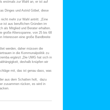
ls erstmals zur Wahl an, er ist auf
s Dinges und Astrid Göbel, diese
icht mehr zur Wahl antritt. „Eine
se ist aus beruflichen Gründen im
 als Mitglied und Berater erhalten.
ie große Altersspanne, von 25 bis 68
en Interessen eine große Bandbreite
ltet werden, daher müssen die
ertrauen in die Kommunalpolitik zu
tremba ergänzt „Die UWG hat sich in
nabhängigkeit, deshalb knüpfen wir
schläge mit, das ist genau dass, was
eder aus dem Schatten holt, dazu
der zusammen rücken, es wird in
acken.