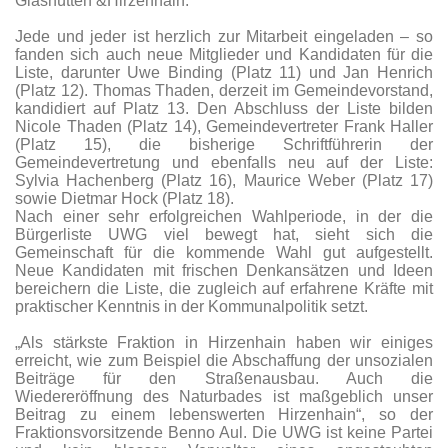
Glashütten &Hirzenhain.
Jede und jeder ist herzlich zur Mitarbeit eingeladen – so
fanden sich auch neue Mitglieder und Kandidaten für die
Liste, darunter Uwe Binding (Platz 11) und Jan Henrich
(Platz 12). Thomas Thaden, derzeit im Gemeindevorstand,
kandidiert auf Platz 13. Den Abschluss der Liste bilden
Nicole Thaden (Platz 14), Gemeindevertreter Frank Haller
(Platz 15), die bisherige Schriftführerin der
Gemeindevertretung und ebenfalls neu auf der Liste:
Sylvia Hachenberg (Platz 16), Maurice Weber (Platz 17)
sowie Dietmar Hock (Platz 18).
Nach einer sehr erfolgreichen Wahlperiode, in der die
Bürgerliste UWG viel bewegt hat, sieht sich die
Gemeinschaft für die kommende Wahl gut aufgestellt.
Neue Kandidaten mit frischen Denkansätzen und Ideen
bereichern die Liste, die zugleich auf erfahrene Kräfte mit
praktischer Kenntnis in der Kommunalpolitik setzt.
„Als stärkste Fraktion in Hirzenhain haben wir einiges
erreicht, wie zum Beispiel die Abschaffung der unsozialen
Beiträge für den Straßenausbau. Auch die
Wiedereröffnung des Naturbades ist maßgeblich unser
Beitrag zu einem lebenswerten Hirzenhain“, so der
Fraktionsvorsitzende Benno Aul. Die UWG ist keine Partei