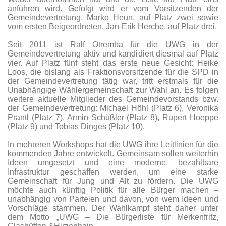
anführen wird. Gefolgt wird er vom Vorsitzenden der
Gemeindevertretung, Marko Heun, auf Platz zwei sowie
vom ersten Beigeordneten, Jan-Erik Herche, auf Platz drei.
Seit 2011 ist Ralf Otremba für die UWG in der
Gemeindevertretung aktiv und kandidiert diesmal auf Platz
vier. Auf Platz fünf steht das erste neue Gesicht: Heike
Loos, die bislang als Fraktionsvorsitzende für die SPD in
der Gemeindevertretung tätig war, tritt erstmals für die
Unabhängige Wählergemeinschaft zur Wahl an. Es folgen
weitere aktuelle Mitglieder des Gemeindevorstands bzw.
der Gemeindevertretung: Michael Höhl (Platz 6), Veronika
Prantl (Platz 7), Armin Schüßler (Platz 8), Rupert Hoeppe
(Platz 9) und Tobias Dinges (Platz 10).
In mehreren Workshops hat die UWG ihre Leitlinien für die
kommenden Jahre entwickelt. Gemeinsam sollen weiterhin
Ideen umgesetzt und eine moderne, bezahlbare
Infrastruktur geschaffen werden, um eine starke
Gemeinschaft für Jung und Alt zu fördern. Die UWG
möchte auch künftig Politik für alle Bürger machen –
unabhängig von Parteien und davon, von wem Ideen und
Vorschläge stammen. Der Wahlkampf steht daher unter
dem Motto „UWG – Die Bürgerliste für Merkenfritz,