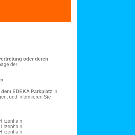
ertretung oder deren
page der
t!
f dem EDEKA Parkplatz
in
gen, und informieren Sie
Hirzenhain
Hirzenhain
Hirzenhain